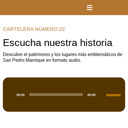
CARTELERA NÚMERO 22
Escucha nuestra historia
Descubre el patrimonio y los lugares más emblemáticos de
San Pedro Manrique en formato audio.
Reproductor
de
Utiliza
audio
00:00
00:00
las
teclas
de
flecha
arriba/aba