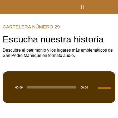
CARTELERA NÚMERO 29
Escucha nuestra historia
Descubre el patrimonio y los lugares más emblemáticos de
San Pedro Manrique en formato audio.
Reproductor
de
Utiliza
audio
00:00
00:00
las
teclas
de
flecha
arriba/aba